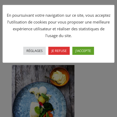
En poursuivant votre navigation sur ce site, vous acceptez
l’utilisation de cookies pour vous proposer une meilleure
Restaurant dans le Vaucluse –
expérience utilisateur et réaliser des statistiques de
Luberon
l'usage du site.
La gastronomie… en toute
simplicité
RÉGLAGES
JE REFUSE
J'ACCEPTE