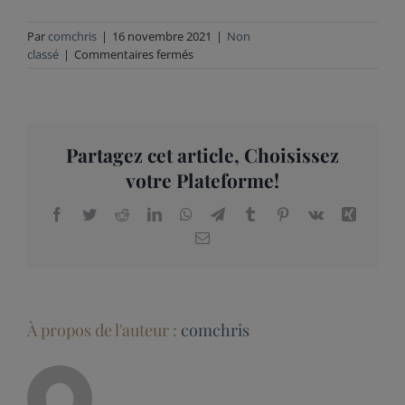
Par
comchris
|
16 novembre 2021
|
Non
sur
classé
|
Commentaires fermés
Bonjour
tout
le
monde !
Partagez cet article, Choisissez
votre Plateforme!
Facebook
Twitter
Reddit
LinkedIn
WhatsApp
Telegram
Tumblr
Pinterest
Vk
Xing
Email
À propos de l'auteur :
comchris