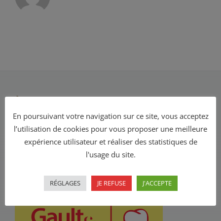
À propos de nous
En poursuivant votre navigation sur ce site, vous acceptez
Nous sommes des passionnés de cuisine et nous
l’utilisation de cookies pour vous proposer une meilleure
voulons vous offrir le meilleur ! Venez déguster des
expérience utilisateur et réaliser des statistiques de
spécialités régionales, préparées avec des produits
l'usage du site.
locaux et choisis avec soin.
Ewa et Laurent
RÉGLAGES
JE REFUSE
J'ACCEPTE